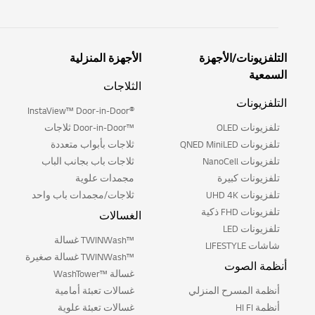
التلفزيونات/الأجهزة
الأجهزة المنزلية
السمعية
الثلاجات
التلفزيونات
®InstaView™ Door-in-Door
تلفزيونات OLED
™Door-in-Door ثلاجات
تلفزيونات QNED MiniLED
ثلاجات بأبواب متعددة
تلفزيونات NanoCell
ثلاجات باب بجانب الباب
تلفزيونات كبيرة
مجمدات علوية
تلفزيونات UHD 4K
ثلاجات/مجمدات باب واحد
تلفزيونات FHD ذكية
الغسالات
تلفزيونات LED
™TWINWash غسالة
شاشات LIFESTYLE
™TWINWash غسالة صغيرة
أنظمة الصوت
غسالة ™WashTower
أنظمة المسرح المنزلي
غسالات تعبئة أمامية
أنظمة HI FI
غسالات تعبئة علوية