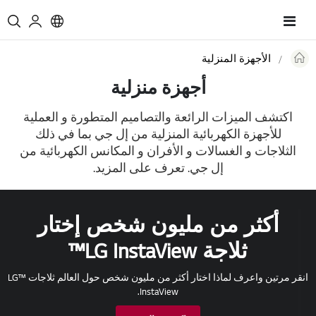
Toggle
Nav
الأجهزة المنزلية
Re
أجهزة منزلية
اكتشف الميزات الرائعة والتصاميم المتطورة و العملية
للأجهزة الكهربائية المنزلية من إل جي بما في ذلك
الثلاجات و الغسالات و الأفران و المكانس الكهربائية من
إل جي. تعرف على المزيد.
ر
انقر مرتين لرؤية ما في الثل
لماذا تزعج نفسك بفتح باب الثلاجة في كل مرة لرؤية ما بداخلها؟ 
أن ترى ما بداخل الثلاجة بمجرد ا
انقر مرتين واعرف لماذا اختار أكثر من مليون شخص حول العالم ثلاجات ™LG
Door دون فتح الباب للمساعدة في الحفاظ على المواد الغذائية ط
أطول.