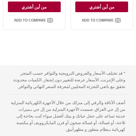
تقنية ˚TurboWash™ 360
تقنية ˚TurboWash™ 360
من أين أشتري
من أين أشتري
البخار
البخار
ADD TO COMPARE
ADD TO COMPARE
* قد تختلف الأسعار والعروض الترويجية والتوافر حسب المتجر
وعلى الإنترنت. الأسعار عرضة للتغيير دون إشعار. الكميات محدودة.
تحقق مع بائعي التجزئة المحليين لمعرفة السعر النهائي والتوافر.
أضف الأناقة والرقي إلى منزلك من خلال الأجهزة الكهربائية المنزلية
من إل جي العراق. صممت الأجهزة المنزلية من إل جي بـميزات
حديثة تساعد على جعل حياتك و بيتك أفضل سواء كنت بحاجة إلى
ثلاجة، أو غسالة، أو غسالة صحون أو فرن المايكروويف أو مكنسة
كهربائية بـنظام متطور و مظهرأنيق.