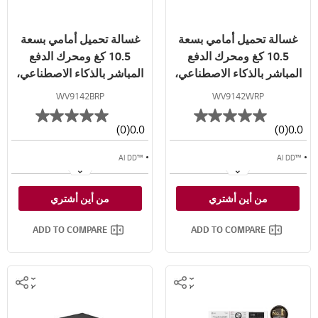
غسالة تحميل أمامي بسعة
غسالة تحميل أمامي بسعة
10.5 كغ ومحرك الدفع
10.5 كغ ومحرك الدفع
المباشر بالذكاء الاصطناعي،
المباشر بالذكاء الاصطناعي،
بخار، لون أبيض
بخار، لون أسود
WV9142BRP
WV9142WRP
(0)
0.0
(0)
0.0
™AI DD
™AI DD
˚TurboWash™ 360
تقنية ˚TurboWash™ 360
من أين أشتري
من أين أشتري
البخار
البخار
ADD TO COMPARE
ADD TO COMPARE