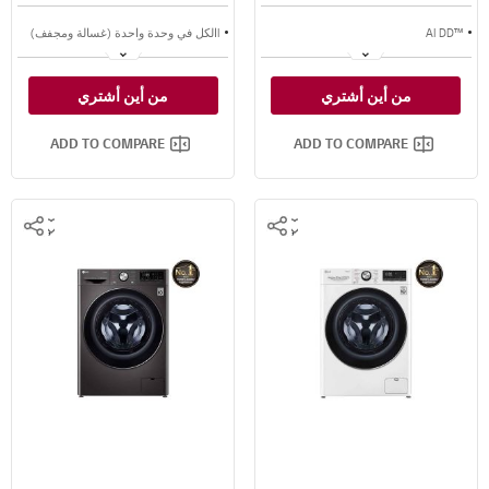
™AI DD
Iالكل في وحدة واحدة (غسالة ومجفف)
™Steam
لوحة التحكم المركزي
من أين أشتري
من أين أشتري
سعة أكبر
محرك الدفع المباشر AI DD
ADD TO COMPARE
ADD TO COMPARE