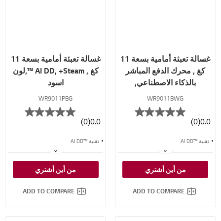
غسالة تعبئة أمامية بسعة 11
غسالة تعبئة أمامية بسعة 11
كغ , محرك الدفع المباشر
كغ , AI DD, +Steam ™,لون
بالذكاء الاصطناعي,
اسود
ThinQ,لون ابيض
WR9011PBG
WR9011BWG
(0)
0.0
(0)
0.0
تقنية ™AI DD
تقنية ™AI DD
تقنية البخار
تقنية البخار
من أين أشتري
من أين أشتري
سعة أكبر
سعة أكبر
ADD TO COMPARE
ADD TO COMPARE