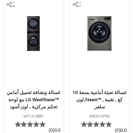
غسالة تعبئة أمامية بسعة 10
غسالة ونشافة تحميل أمامي
كغ , تقنية , ™Steam,لون
™LG WashTower مع لوحة
سلفر
تحكم مركزية ، لون أسود
ستانليس، 13 كجم غسالة و
WT1310BRP
WR3210PRG
10 كجم نشافة
(0)
0.0
(0)
0.0