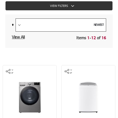
VIEW FILTERS
Set
Descending
Direction
View All
Items
1
-
12
of
16