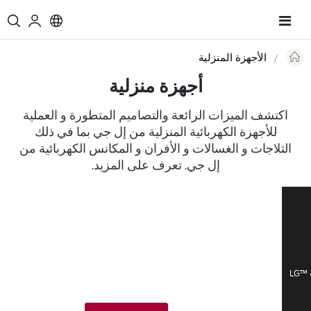
Toggle
Nav
الأجهزة المنزلية
Re
أجهزة منزلية
Re
اكتشف الميزات الرائعة والتصاميم المتطورة و العملية
للأجهزة الكهربائية المنزلية من إل جي بما في ذلك
الثلاجات و الغسالات و الأفران و المكانس الكهربائية من
إل جي. تعرف على المزيد.
انقر مرتين لرؤية ما في الثلاجة
لماذا تزعج نفسك بفتح باب الثلاجة في كل مرة لرؤية ما بداخلها؟ الآن يمكنك
أن ترى ما بداخل الثلاجة بمجرد النقر مرتين على ثلاجة ™InstaView Door-in-
Door دون فتح الباب للمساعدة في الحفاظ على المواد الغذائية طازجة لفترة
أطول.