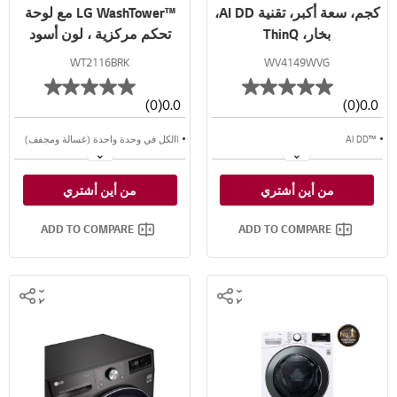
كجم، سعة أكبر، تقنية AI DD،
™LG WashTower مع لوحة
بخار، ThinQ
تحكم مركزية ، لون أسود
ستانليس، 21 كجم غسالة و
WT2116BRK
WV4149WVG
16 كجم نشافة
(0)
0.0
(0)
0.0
™AI DD
Iالكل في وحدة واحدة (غسالة ومجفف)
™Steam
لوحة التحكم المركزي
من أين أشتري
من أين أشتري
سعة أكبر
محرك الدفع المباشر AI DD
ADD TO COMPARE
ADD TO COMPARE