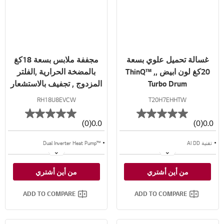
غسالة تحميل علوي بسعة
مجففة ملابس بسعة 18كغ
20كغ لون ابيض ,ThinQ™ ,
بالمضخة الحرارية ,الفلتر
Turbo Drum
المزدوج , تجفيف بالاستشعار
والتحكم الذكي
RH18U8EVCW
T20H7EHHTW
(0)
0.0
(0)
0.0
تقنية AI DD
™Dual Inverter Heat Pump
لوحة LCD
دورة غسيل مقاومة للبكتيريا
من أين أشتري
من أين أشتري
تقنية ™TurboWash
تجفيف بالاستشعار
ADD TO COMPARE
ADD TO COMPARE