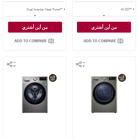
Dual Inverter Heat Pump™‎
™AI DD
البخار
Eco Hybrid™‎
من أين أشتري
من أين أشتري
دورة أمبير أقل
مكثف تلقائي التنظيف
ADD TO COMPARE
ADD TO COMPARE