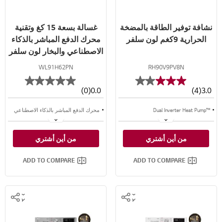
نشافة توفير الطاقة بالمضخة
غسالة بسعة 15 كغ وتقنية
الحرارية 9كغم لون سلفر
محرك الدفع المباشر بالذكاء
الاصطناعي والبخار لون سلفر
WL91H62PN
RH90V9PV8N
(0)
0.0
(4)
3.0
Dual Inverter Heat Pump™‎
محرك الدفع المباشر بالذكاء الاصطناعي
Eco Hybrid™‎
تقنية البخار ™Steam
من أين أشتري
من أين أشتري
مكثف تلقائي التنظيف
إضافة قطع الملابس
ADD TO COMPARE
ADD TO COMPARE