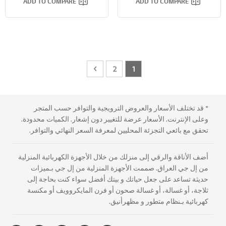
ADD TO COMPARE
ADD TO COMPARE
Page
Page
Next
You're currently reading page
Page
2
1
* قد تختلف الأسعار والعروض الترويجية والتوافر حسب المتجر
وعلى الإنترنت. الأسعار عرضة للتغيير دون إشعار. الكميات محدودة.
تحقق مع بائعي التجزئة المحليين لمعرفة السعر النهائي والتوافر.
أضف الأناقة والرقي إلى منزلك من خلال الأجهزة الكهربائية المنزلية
من إل جي العراق. صممت الأجهزة المنزلية من إل جي بـميزات
حديثة تساعد على جعل حياتك و بيتك أفضل سواء كنت بحاجة إلى
ثلاجة، أو غسالة، أو غسالة صحون أو فرن المايكروويف أو مكنسة
كهربائية بـنظام متطور و مظهرأنيق.