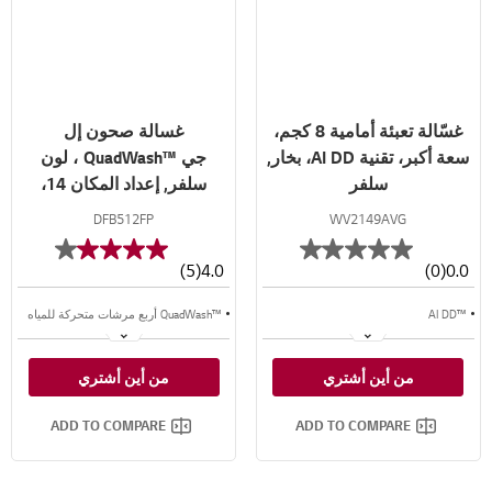
غسّالة تعبئة أمامية 8 كجم،
غسالة صحون إل
سعة أكبر، تقنية AI DD، بخار,
جي ™QuadWash ، لون
سلفر
سلفر, إعداد المكان 14،
تقنية EasyRack™ Plus،
DFB512FP
WV2149AVG
محرك الدفع المباشر،
تقنية ThinQ
(5)
4.0
(0)
0.0
™AI DD
™QuadWash أربع مرشات متحركة للمياه
™Steam
محرك الدفع المباشر العاكس (انفيرتر)
من أين أشتري
من أين أشتري
سعة أكبر
رف مرن EasyRack™ Plus
ADD TO COMPARE
ADD TO COMPARE