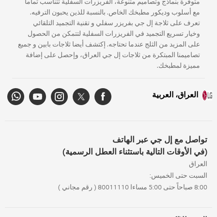
متوفرة بنماذج وتصاميم متنوعة، الفريزرات السفلية تتناسب تماما
مع أسلوب وديكور مطبخك الخاص. بالنسبة للذين يحبون الترفيه.
تعرف على ثلاجة إل جي بفريزر سفلي و تقنية التجميد التلقائي
وخيار تسريع التجميد في الفريزرات السفلية لتتمكن من الحصول
على المزيد من الثلج عندما تحتاجه. إكتشف أيضا ثلاجات بابين و جميع
تصاميمنا المبتكرة من ثلاجات إل جي العراق، وإحصل على إضافة
مميزة لمطبخك.
العراق، العربية
تواصل مع إل جي عبر الهاتف
(في الأوقات التالية باستثناء العطل الرسمية)
العراق
السبت حتى الخميس:
8:00 صباحاً حتى 5:00 مساءا 80011110 ( رقم مجاني )