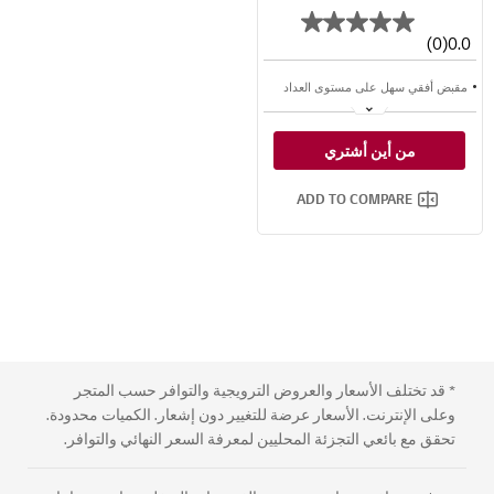
(0)
0.0
مقبض أفقي سهل على مستوى العداد
مفتاح القفل ، الحفاظ على التخزين بأمان
من أين أشتري
ثلاجة التحكم مع Micom
ADD TO COMPARE
* قد تختلف الأسعار والعروض الترويجية والتوافر حسب المتجر
وعلى الإنترنت. الأسعار عرضة للتغيير دون إشعار. الكميات محدودة.
تحقق مع بائعي التجزئة المحليين لمعرفة السعر النهائي والتوافر.