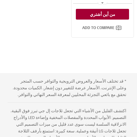
تقنية LINEAR Cooling™
من أين أشتري
خاصية DoorCooling+™
ADD TO COMPARE
* قد تختلف الأسعار والعروض الترويجية والتوافر حسب المتجر
وعلى الإنترنت. الأسعار عرضة للتغيير دون إشعار. الكميات محدودة.
تحقق مع بائعي التجزئة المحليين لمعرفة السعر النهائي والتوافر.
اكتشف القليل من الأشياء التي تجعل ثلاجات إل جي تبرز فوق البقية.
التصميم: الأبواب المحددة والمفصلات المخفية وإضاءة LED والأدراج
الانزلاقية السلسة ليست سوى عدد قليل من ميزات التصميم التي
تجعل ثلاجات LG أنيقة وعملية. سعة كبيرة: استمتع بأرفف الثلاجة