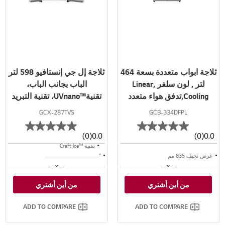
ثلاجة ابواب متعددة بسعة 464
ثلاجة إل جي إنستافيو 598 لتر
لتر , لون سلفر ,Linear
الباب بجانب الباب،
Cooling,تدفق هواء متعدد
تقنية™UVnano، تقنية التبريد
الطولي™، تقنية™ThinQ لون
GCX-287TVS
GCB-334DFPL
سلفر
تقنية ™InstaView™ ThinQ
(0)
0.0
(0)
0.0
تقنية ™Craft Ice
عرض نحيف 835 مم
"
تقنية ™⁺DoorCooling
™LinearCooling
من أين أشتري
من أين أشتري
تدفق هواء متعدد
ADD TO COMPARE
ADD TO COMPARE