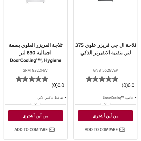
ثلاجة ال جي فريزر علوي 375
ثلاجة الفريزر العلوي بسعة
لتر, بتقنية الانفيرتر الذكي
اجمالية 630 لتر
DoorCooling⁺™, Hygiene
FRESH⁺™ لون ابيض
GRM-832DHWI
GNB-562GVEP
(0)
0.0
(0)
0.0
خاصية ™LinearCooling
ضاغط عاكس ذكي
خاصية ™⁺Door Cooling
تبريد للأبواب
من أين أشتري
من أين أشتري
تدفق متعدد للهواء
تدفق هواء متعدد
ADD TO COMPARE
ADD TO COMPARE