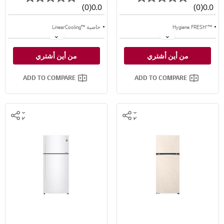
(0)
0.0
(0)
0.0
™⁺Hygiene FRESH
خاصية ™LinearCooling
ضاغط انفيرتر ذكي
خاصية ™⁺Door Cooling
من أين أشتري
من أين أشتري
تبريد خطي™
تدفق متعدد للهواء
ADD TO COMPARE
ADD TO COMPARE