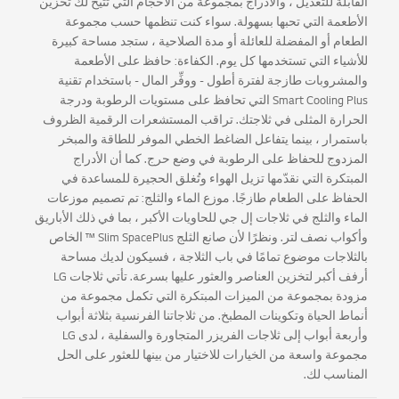
القابلة للتعديل ، والأدراج بمجموعة من الأحجام التي تتيح لك تخزين
الأطعمة التي تحبها بسهولة. سواء كنت تنظمها حسب مجموعة
الطعام أو المفضلة للعائلة أو مدة الصلاحية ، ستجد مساحة كبيرة
للأشياء التي تستخدمها كل يوم. الكفاءة: حافظ على الأطعمة
والمشروبات طازجة لفترة أطول - ووفِّر المال - باستخدام تقنية
Smart Cooling Plus التي تحافظ على مستويات الرطوبة ودرجة
الحرارة المثلى في ثلاجتك. تراقب المستشعرات الرقمية الظروف
باستمرار ، بينما يتفاعل الضاغط الخطي الموفر للطاقة والمبخر
المزدوج للحفاظ على الرطوبة في وضع حرج. كما أن الأدراج
المبتكرة التي نقدّمها تزيل الهواء وتُغلق الحجيرة للمساعدة في
الحفاظ على الطعام طازجًا. موزع الماء والثلج: تم تصميم موزعات
الماء والثلج في ثلاجات إل جي للحاويات الأكبر ، بما في ذلك الأباريق
وأكواب نصف لتر. ونظرًا لأن صانع الثلج Slim SpacePlus ™ الخاص
بالثلاجات موضوع تمامًا في باب الثلاجة ، فسيكون لديك مساحة
أرفف أكبر لتخزين العناصر والعثور عليها بسرعة. تأتي ثلاجات LG
مزودة بمجموعة من الميزات المبتكرة التي تكمل مجموعة من
أنماط الحياة وتكوينات المطبخ. من ثلاجاتنا الفرنسية بثلاثة أبواب
وأربعة أبواب إلى ثلاجات الفريزر المتجاورة والسفلية ، لدى LG
مجموعة واسعة من الخيارات للاختيار من بينها للعثور على الحل
المناسب لك.