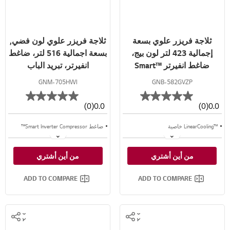
ثلاجة فريزر علوي بسعة
ثلاجة فريزر علوي لون فضي,
إجمالية 423 لتر لون بيج،
بسعة اجمالية 516 لتر، ضاغط
ضاغط انفيرتر ™Smart
انفيرتر، تبريد الباب
Inverter
GNM-705HWI
GNB-582GVZP
(0)
0.0
(0)
0.0
™LinearCooling خاصية
ضاغط Smart Inverter Compressor™
™⁺Door Cooling خاصية
تقنية LINEAR Cooling™
من أين أشتري
من أين أشتري
تدفق متعدد للهواء
خاصية DoorCooling+™
ADD TO COMPARE
ADD TO COMPARE