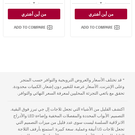
تقنية LINEAR Cooling™
تقنية Hygiene Fresh™
من أين أشتري
من أين أشتري
خاصية DoorCooling+™
خاصية Fresh 0 Zone
ADD TO COMPARE
ADD TO COMPARE
* قد تختلف الأسعار والعروض الترويجية والتوافر حسب المتجر
وعلى الإنترنت. الأسعار عرضة للتغيير دون إشعار. الكميات محدودة.
تحقق مع بائعي التجزئة المحليين لمعرفة السعر النهائي والتوافر.
اكتشف القليل من الأشياء التي تجعل ثلاجات إل جي تبرز فوق البقية.
التصميم: الأبواب المحددة والمفصلات المخفية وإضاءة LED والأدراج
الانزلاقية السلسة ليست سوى عدد قليل من ميزات التصميم التي
تجعل ثلاجات LG أنيقة وعملية. سعة كبيرة: استمتع بأرفف الثلاجة