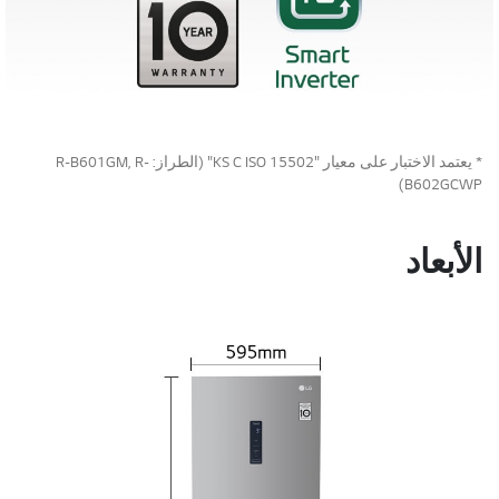
* يعتمد الاختبار على معيار "KS C ISO 15502" (الطراز: R-B601GM, R-
B602GCWP)
الأبعاد