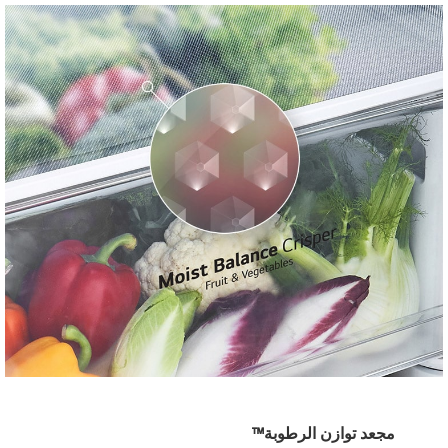
مجعد توازن الرطوبة™