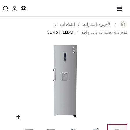
Toggle
Nav
الأجهزة المنزلية
الثلاجات
GC-F511ELDM
ثلاجات/مجمدات باب واحد
Skip
to
the
end
of
the
images
gallery