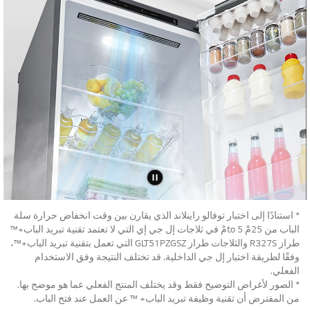
* استنادًا إلى اختبار توفالو راينلاند الذي يقارن بين وقت انخفاض حرارة سلة
الباب من 25مْ to 5مْ في ثلاجات إل جي إي التي لا تعتمد تقنية تبريد الباب+™
طراز R327S والثلاجات طراز GLT51PZGSZ التي تعمل بتقنية تبريد الباب+™،
وفقًا لطريقة اختبار إل جي الداخلية. قد تختلف النتيجة وفق الاستخدام
الفعلي.
* الصور لأغراض التوضيح فقط وقد يختلف المنتج الفعلي عما هو موضح بها.
من المفترض أن تقنية وظيفة تبريد الباب+ ™ عن العمل عند فتح الباب.