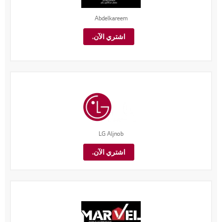
Abdelkareem
اشتري الآن.
LG Aljnob
اشتري الآن.