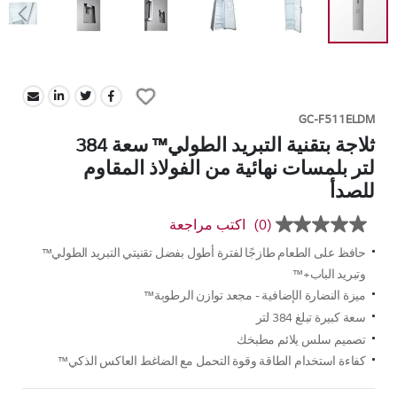
Skip
to
Add
the
to
beginning
GC-F511ELDM
Wish
of
ثلاجة بتقنية التبريد الطولي™ سعة 384
List
the
لتر بلمسات نهائية من الفولاذ المقاوم
images
للصدأ
gallery
(0)
اكتب مراجعة
بلا
قيمة
حافظ على الطعام طازجًا لفترة أطول بفضل تقنيتي التبريد الطولي™
تصنيف
رابط
وتبريد الباب+™
نفس
ميزة النضارة الإضافية - مجعد توازن الرطوبة™
الصفحة.
سعة كبيرة تبلغ 384 لتر
تصميم سلس يلائم مطبخك
كفاءة استخدام الطاقة وقوة التحمل مع الضاغط العاكس الذكي™