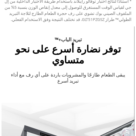
* استنادًا لنتائج اختبار توفالو راينلاند باستخدام طريقة الاختبار الداخلية من إل
جي لقياس الوقت المستغرق للوصول إلى معدل إنقاص الوزن بنسبة 5% من
الملفوف الصيني بوك تشوي على رف حجرة الطعام الطازج لثلاجة التبريد
الطولي™ طراز GLT51PZGSZ. قد تختلف النتيجة وفق الاستخدام الفعلي.
تبريد الباب+™
توفر نضارة أسرع على نحو
متساوي
يبقى الطعام طازجًا والمشروبات باردة على أي رف مع أداء
تبريد أسرع