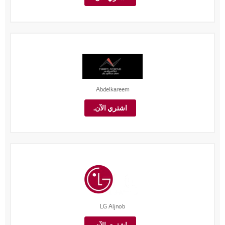
Abdelkareem
اشتري الآن.
LG Aljnob
اشتري الآن.