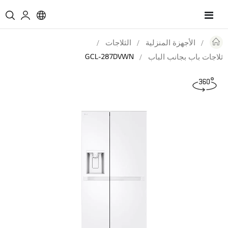
Toggle
Nav
الأجهزة المنزلية
الثلاجات
GCL-287DVWN
ثلاجات باب بجانب الباب
Skip
360
to
the
end
of
the
images
gallery