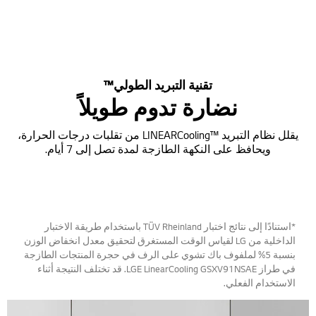
تقنية التبريد الطولي™
نضارة تدوم طويلاً
يقلل نظام التبريد ™LINEARCooling من تقلبات درجات الحرارة،
ويحافظ على النكهة الطازجة لمدة تصل إلى 7 أيام.
*استنادًا إلى نتائج اختبار TÜV Rheinland باستخدام طريقة الاختبار
الداخلية من LG لقياس الوقت المستغرق لتحقيق معدل انخفاض الوزن
بنسبة 5% لملفوف باك تشوي على الرف في حجرة المنتجات الطازجة
في طراز LGE LinearCooling GSXV91NSAE. قد تختلف النتيجة أثناء
الاستخدام الفعلي.