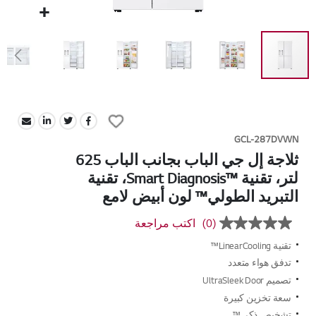
Skip
to
Add
the
to
beginning
GCL-287DVWN
Wish
of
ثلاجة إل جي الباب بجانب الباب 625
List
the
لتر، تقنية ™Smart Diagnosis، تقنية
images
التبريد الطولي™ لون أبيض لامع
gallery
(0)
اكتب مراجعة
بلا
قيمة
تقنية LinearCooling™
تصنيف
رابط
تدفق هواء متعدد
نفس
تصميم UltraSleek Door
الصفحة.
سعة تخزين كبيرة
تشخيص ذكي™