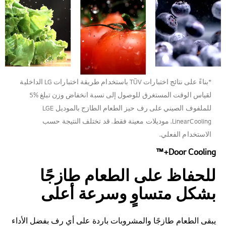
*بناءً على نتائج اختبارات TÜV باستخدام طريقة اختبارات LG الداخلية
لقياس الوقت المستغرق للوصول إلى نسبة انخفاض وزن تبلغ %5
للملفوف الصيني على رف حيز الطعام الطازج بالموديل LGE
LinearCooling. موديلات معينة فقط. قد تختلف النتيجة حسب
الاستخدام الفعلي.
Door Cooling+™
للحفاظ على الطعام طازجًا
بشكل متساوٍ وسرعة أعلى
يبقى الطعام طازجًا والمشروبات باردة على أي رف بفضل الأداء