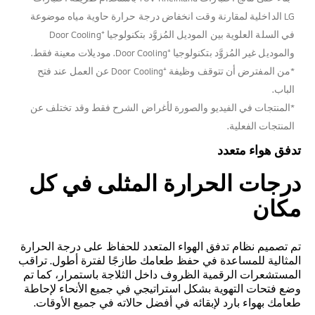
LG الداخلية لمقارنة وقت انخفاض درجة حرارة حاوية مياه موضوعة
في السلة العلوية بين الموديل المُزوَّد بتكنولوجيا Door Cooling⁺‎
والموديل غير المُزوَّد بتكنولوجيا Door Cooling⁺‎. موديلات معينة فقط.
*من المفترض أن تتوقف وظيفة Door Cooling⁺‎ عن العمل عند فتح
الباب.
*المنتجات في الفيديو والصورة لأغراض الشرح فقط وقد تختلف عن
المنتجات الفعلية.
تدفق هواء متعدد
درجات الحرارة المثلى في كل
مكان
تم تصميم نظام تدفق الهواء المتعدد للحفاظ على درجة الحرارة
المثالية للمساعدة في حفظ طعامك طازجًا لفترة أطول. تراقب
المستشعرات الرقمية الظروف داخل الثلاجة باستمرار، كما تم
وضع فتحات التهوية بشكل استراتيجي في جميع الأنحاء لإحاطة
طعامك بهواء بارد لإبقائه في أفضل حالاته في جميع الأوقات.