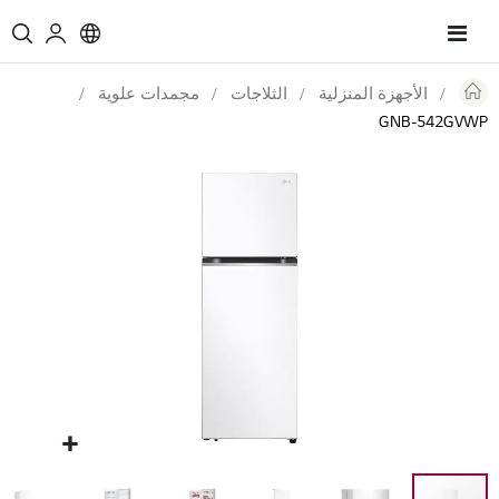
Toggle
Nav
الأجهزة المنزلية
الثلاجات
مجمدات علوية
GNB-542GVWP
Skip
to
the
end
of
the
images
gallery