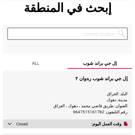
إبحث في المنطقة
إل جي براند شوب
ALL
إل جي براند شوب رەوان ٢
البلد: العراق
مدينة: دهوك
العنوان: طريق قاضي محمد ، دهوك ، العراق
رقم التليفون: 9647515161782
وقت العمل اليوم:
Closed
Monday
10 صباحاً - 8 مساءً