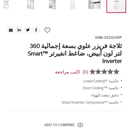
Skip
to
Add
the
to
beginning
GNB-542GVWP
Wish
of
ثلاجة فريزر علوي بسعة إجمالية 360
List
the
لتر لون أبيض، ضاغط انفيرتر ™Smart
images
Inverter
gallery
(0)
اكتب مراجعة
بلا
قيمة
خاصية ™LinearCooling
تصنيف
رابط
خاصية ™⁺Door Cooling
نفس
تدفق متعدد للهواء
الصفحة.
خاصية ™Smart Inverter Compressor
ADD TO COMPARE