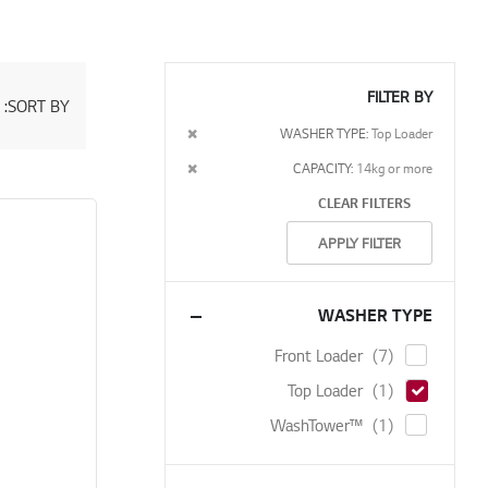
FILTER BY
SORT BY
Set
Descending
Remove
WASHER TYPE
Top Loader
Direction
This
Remove
CAPACITY
14kg or more
Item
This
CLEAR FILTERS
Item
APPLY FILTER
WASHER TYPE
items
Front Loader
7
item
Top Loader
1
item
WashTower™
1