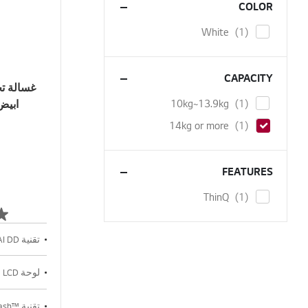
COLOR
item
White
1
CAPACITY
item
10kg~13.9kg
1
ابيض , Turbo Drum
item
14kg or more
1
FEATURES
item
ThinQ
1
تقنية AI DD
لوحة LCD
تقنية ™TurboWash