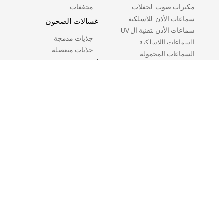
مكبرات صوت الحفلات
مجففات
سماعات الأذن اللاسلكية
غسالات الصحون
سماعات الأذن بتقنية ال UV
جلايات مدمجة
السماعات اللاسلكية
جلايات منفصلة
السماعات المحمولة
أجهزة الطبخ
إكسسوار التلفزيونات
أجهزة طبخ مدمجة
أفران مايكرويف منفصلة
أفران منفصلة
المكانس الكهربائية
exciting offers for you
newest
الدعم
تسجيل المنتج
الخدمه الذاتيه
الصيانة والكفالة