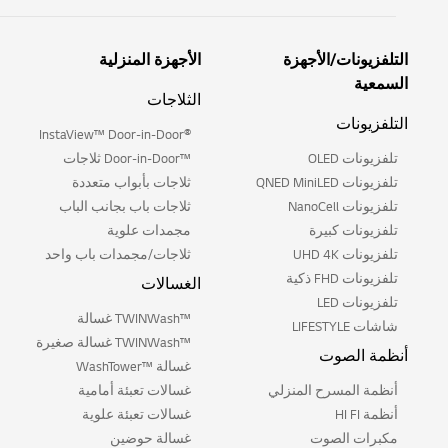
التلفزيونات/الأجهزة
الأجهزة المنزلية
السمعية
الثلاجات
التلفزيونات
®InstaView™ Door-in-Door
تلفزيونات OLED
™Door-in-Door ثلاجات
تلفزيونات QNED MiniLED
ثلاجات بأبواب متعددة
تلفزيونات NanoCell
ثلاجات باب بجانب الباب
تلفزيونات كبيرة
مجمدات علوية
تلفزيونات UHD 4K
ثلاجات/مجمدات باب واحد
تلفزيونات FHD ذكية
الغسالات
تلفزيونات LED
™TWINWash غسالة
شاشات LIFESTYLE
™TWINWash غسالة صغيرة
أنظمة الصوت
غسالة ™WashTower
أنظمة المسرح المنزلي
غسالات تعبئة أمامية
أنظمة HI FI
غسالات تعبئة علوية
مكبرات الصوت
غسالة حوضين