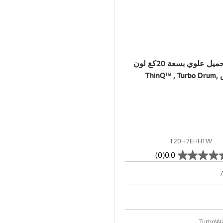
غسالة تحميل علوي بسعة 20كغ لون
ThinQ™ ,
T20H7EHHTW
(0)
0.0