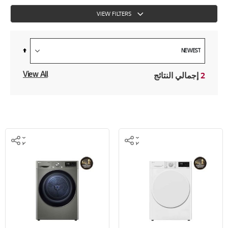
VIEW FILTERS
Set
Descending
Direction
View All
2
إجمالي النتائج