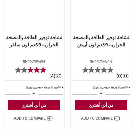
نشافة توفير الطاقة بالمضخة
نشافة توفير الطاقة بالمضخة
الحرارية 9كغم لون أبيض
الحرارية 9كغم لون سلفر
RH90V9PV8N
RH90V3AV0N
(4)
3.0
(0)
0.0
Dual Inverter Heat Pump™‎
Dual Inverter Heat Pump™‎
Eco Hybrid™‎
Eco Hybrid™‎
من أين أشتري
من أين أشتري
مكثف تلقائي التنظيف
مكثف تلقائي التنظيف
ADD TO COMPARE
ADD TO COMPARE