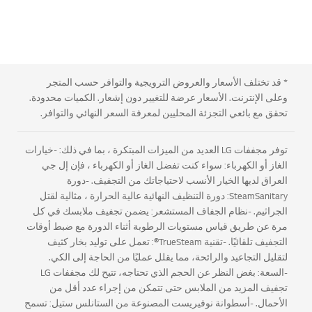
* قد تختلف الأسعار والعروض الترويجية والتوافر حسب المتجر
وعلى الإنترنت. الأسعار عرضة للتغيير دون إشعار. الكميات محدودة.
تحقق مع بائعي التجزئة المحليين لمعرفة السعر النهائي والتوافر.
توفر مجففات LG العديد من الميزات المبتكرة ، بما في ذلك: -خيارات
الغاز أو الكهرباء: سواء كنت تفضل الغاز أو الكهرباء ، فإن إل جي
العراق لديها الخيار الأنسب لاحتياجاتك من التجفيف. -دورة
SteamSanitary: دورة التنظيف النهائية عالية الحرارة ، مثالية لقتل
الجراثيم. -نظام الجفاف المستشعر: يضمن تجفيف ملابسك في كل
مرة عن طريق قياس مستويات الرطوبة أثناء الدورة مع ضبط أوقات
التجفيف تلقائيًا. -تقنية TrueSteam®: تعمل على توليد بخار كثيف
لتقليل التجاعيد والرائحة، مما يقلل عمليًا من الحاجة إلى الكي.
-السعة: بغض النظر عن الحجم الذي تحتاجه، تتيح لك مجففات LG
تجفيف المزيد من الملابس حتى تتمكن من إجراء عدد أقل من
الأحمال. -أسطوانة نوفيريست المصنوعة من الستانلس ستيل: تسمح