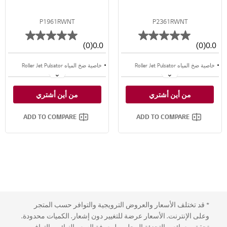
P1961RWNT
P2361RWNT
(0)
0.0
(0)
0.0
خاصية ضخ المياه Roller Jet Pulsator
خاصية ضخ المياه Roller Jet Pulsator
3 برامج غسيل
3 برامج غسيل
من أين أشتري
من أين أشتري
برناج تجفيف Wind Jet Dry
برناج تجفيف Wind Jet Dry
ADD TO COMPARE
ADD TO COMPARE
* قد تختلف الأسعار والعروض الترويجية والتوافر حسب المتجر
وعلى الإنترنت. الأسعار عرضة للتغيير دون إشعار. الكميات محدودة.