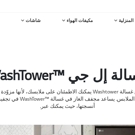
المنزلية
مكيفات الهواء
شاشات
لة إل جي ™WashTower
وداعاً للقلق، الآن مع غسالة Washtower يمكنك الاطمئنان على ملابسك، ل
الاصطناعي في غسل الملابس. يس
أنسجتها، حيث يمكنك عبر.