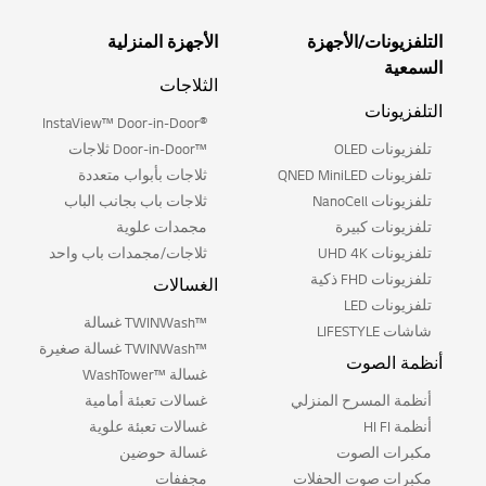
التلفزيونات/الأجهزة
الأجهزة المنزلية
السمعية
الثلاجات
التلفزيونات
®InstaView™ Door-in-Door
تلفزيونات OLED
™Door-in-Door ثلاجات
تلفزيونات QNED MiniLED
ثلاجات بأبواب متعددة
تلفزيونات NanoCell
ثلاجات باب بجانب الباب
تلفزيونات كبيرة
مجمدات علوية
تلفزيونات UHD 4K
ثلاجات/مجمدات باب واحد
تلفزيونات FHD ذكية
الغسالات
تلفزيونات LED
™TWINWash غسالة
شاشات LIFESTYLE
™TWINWash غسالة صغيرة
أنظمة الصوت
غسالة ™WashTower
أنظمة المسرح المنزلي
غسالات تعبئة أمامية
أنظمة HI FI
غسالات تعبئة علوية
مكبرات الصوت
غسالة حوضين
مكبرات صوت الحفلات
مجففات