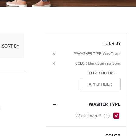
FILTER BY
SORT BY
Set
Descending
Remove
WASHER TYPE
WashTower™
Direction
This
Remove
COLOR
Black Stainless Steel
Item
This
CLEAR FILTERS
Item
APPLY FILTER
WASHER TYPE
item
WashTower™
1
COLOR