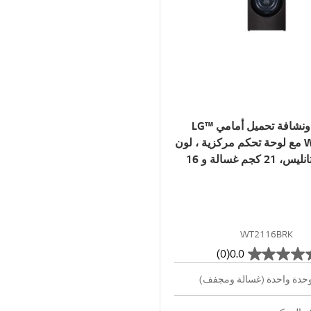
غسالة ونشافة تحميل أمامي ™LG
WashTower مع لوحة تحكم مركزية ، لون
أسود ستانليس، 21 كجم غسالة و 16
كجم نشافة
WT2116BRK
(0)
0.0