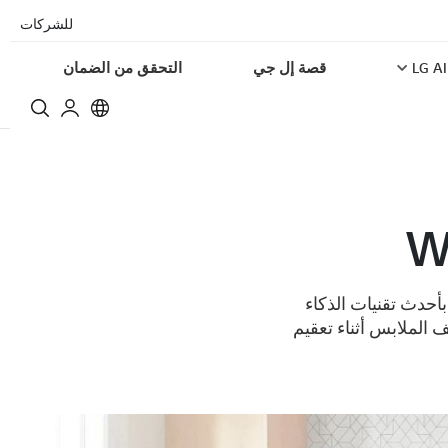
للشركات
LG AI
قصة إل جي
التحقق من الضمان
أنها مزوّدة بأحدث تقنيات الذكاء
اعد مجفف الغاز في غسالة ™WashTower في تجفيف الملابس أثناء تعقيم