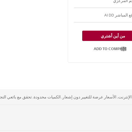
م المركزي
لمباشر AI DD
من أين أشتري
ADD TO COMPARE
نترنت. الأسعار عرضة للتغيير دون إشعار. الكميات محدودة. تحقق مع بائعي التجزئ