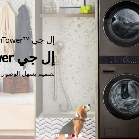
إل جي ™WashTower
إل جي WashTower الجديد
تصميم يسهل الوصول إل