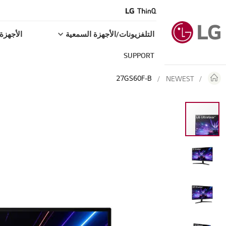
التلفزيونات/الأجهزة السمعية
الأجهزة 
SUPPORT
27GS60F-B
NEWEST
Skip
to
the
end
of
the
images
gallery