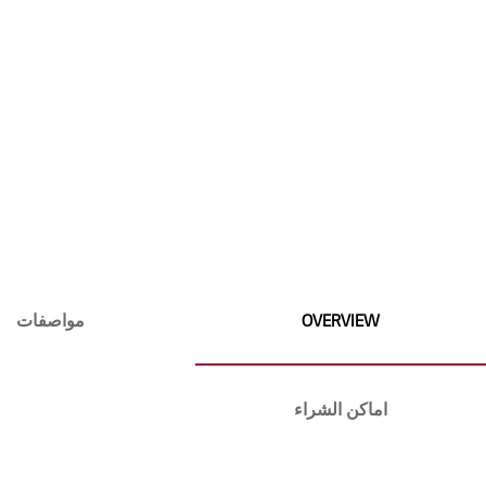
Skip
to
the
beginning
OVERVIEW
مواصفات
of
the
images
اماكن الشراء
gallery