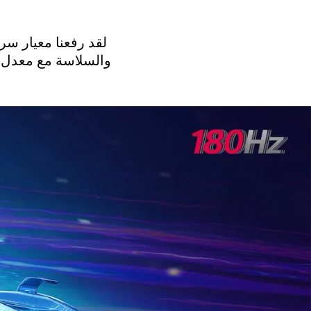
والسلاسة مع معدل تحديث 180Hz refresh rate، والذي يقوم بتحميل 