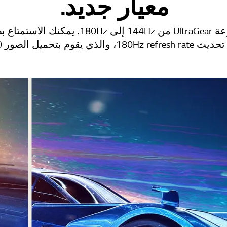
معيار جديد.
لقد رفعنا معيار سرعة UltraGear من 144Hz إلى 
الصور 180 مرة في الثانية.