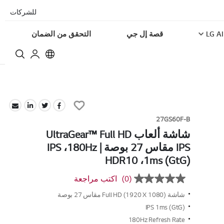
للشركات
LG AI
قصة إل جي
التحقق من الضمان
Add
to
27GS60F-B
Wish
شاشة ألعاب UltraGear™ Full HD
List
IPS مقاس 27 بوصة | 180Hz‏، IPS
1ms (GtG)،‏ HDR10
(0)
اكتب مراجعة
بلا
قيمة
شاشة Full HD (1920 X 1080) مقاس 27 بوصة
تصنيف
رابط
IPS 1ms (GtG)
نفس
180Hz Refresh Rate
الصفحة.