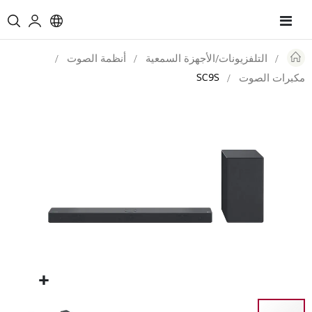
Toggle
Nav
التلفزيونات/الأجهزة السمعية
أنظمة الصوت
SC9S
مكبرات الصوت
Skip
to
the
end
of
the
images
gallery