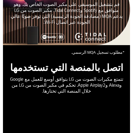
قم بتشغيل الموسيقى على مكبر الصوت الخاص بك. وهو
متوافق مع Spotify وTidal Connect. مكبر الصوت من LG
يدعم MQA (مصادقة الجودة الرئيسية) التي توفر صوتًا عالي
الجودة عبر اتصال Wi-Fi.
*مطلوب تسجيل MQA الرسمي.
اتصل بالمنصة التي تستخدمها
تتمتع مكبرات الصوت من LG بتوافق أوسع للعمل مع Google
وAlexa وApple Airplay2. تحكم في مكبر الصوت من LG من
خلال المنصة التي تختارها.