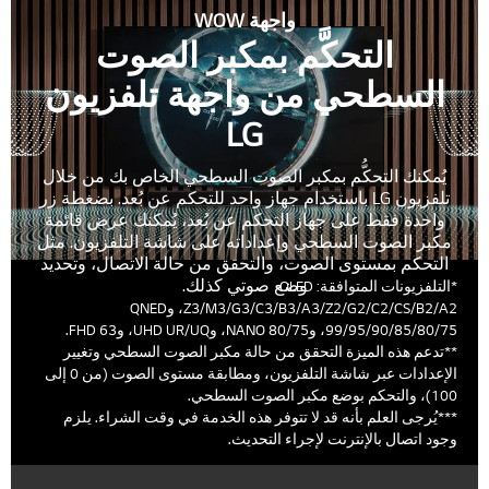
واجهة WOW
التحكَّم بمكبر الصوت
السطحي من واجهة تلفزيون
LG
يُمكنك التحكُّم بمكبر الصوت السطحي الخاص بك من خلال
تلفزيون LG باستخدام جهاز واحد للتحكم عن بُعد. بضغطة زر
واحدة فقط على جهاز التحكم عن بُعد، يُمكنك عرض قائمة
مكبر الصوت السطحي وإعداداته على شاشة التلفزيون. مثل
التحكم بمستوى الصوت، والتحقق من حالة الاتصال، وتحديد
وضع صوتي كذلك.
*التلفزيونات المتوافقة: OLED
Z3/M3/G3/C3/B3/A3/Z2/G2/C2/CS/B2/A2، وQNED
99/95/90/85/80/75، وNANO 80/75، وUHD UR/UQ، وFHD 63.
**تدعم هذه الميزة التحقق من حالة مكبر الصوت السطحي وتغيير
الإعدادات عبر شاشة التلفزيون، ومطابقة مستوى الصوت (من 0 إلى
100)، والتحكم بوضع مكبر الصوت السطحي.
***يُرجى العلم بأنه قد لا تتوفر هذه الخدمة في وقت الشراء. يلزم
وجود اتصال بالإنترنت لإجراء التحديث.