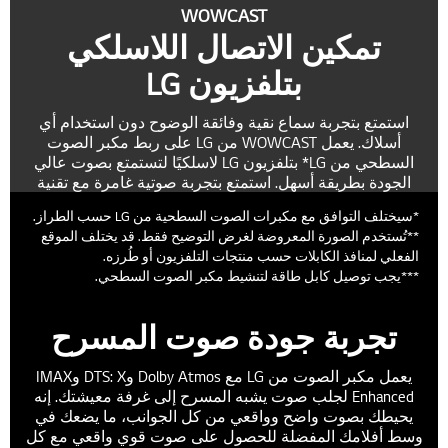
WOWCAST
تمكين الاتصال اللاسلكي
بتلفزيون LG
استمتع بتجربة سماع نقية وفائقة الوضوح دون استخدام أي
أسلاك. يعمل WOWCAST من LG على ربط مكبر الصوت
السطحي من LG* بتلفزيون LG لاسلكيًا لتستمتع بصوت عالي
الجودة بطريقة أسهل. استمتع بتجربة صوتية غامرة مع تقنية
Dolby Atmos الفعّالة.
*سيختلف التوافق مع مكبرات الصوت السطحية من LG حسب الطراز.
**تُستخدم الصورة المعروضة لغرض التوضيح فقط. قد يختلف الموقع
الفعلي لمنافذ الكابلات حسب منتجات التلفزيون أو طُرزه.
***يجب توصيل كابل طاقة لتنشيط مكبر الصوت السطحي.
تجربة جودة صوت المسرح
يعمل مكبر الصوت من LG مع Dolby Atmos وDTS: X وIMAX
Enhanced لجلب صوت يشبه المسرح إلى غرفة معيشتك. إنه
يحيطك بصوت واضح وواقعي من كل الجوانب، ما يضعك في
وسط أفلامك المفضلة للحصول على صوت قوي واقعي مع كل