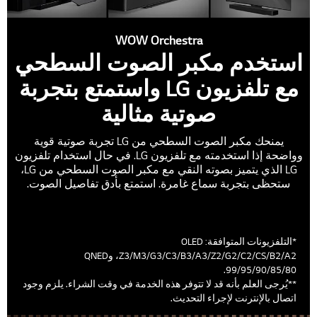
WOW Orchestra
استخدم مكبر الصوت السطحي
مع تلفزيون LG واستمتع بتجربة
صوتية مثالية
يمنحك مكبر الصوت السطحي من LG تجربة صوتية قوية
وواضحة إذا استخدمته مع تلفزيون LG. في حال استخدام تلفزيون
LG الذي يتميز بصوته النقي مع مكبر الصوت السطحي من LG،
ستحظى بتجربة سماع غامرة. استمتع بأدق تفاصيل الصوت.
*التلفزيونات المتوافقة: OLED
Z3/M3/G3/C3/B3/A3/Z2/G2/C2/CS/B2/A2، وQNED
99/95/90/85/80.
**يُرجى العلم بأنه قد لا تتوفر هذه الخدمة في وقت الشراء. يلزم وجود
اتصال بالإنترنت لإجراء التحديث.