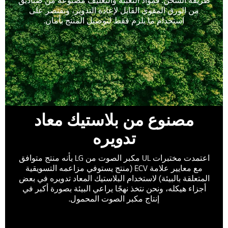
طريقة الشحن. فمواد التعبئة والتغليف مصنوعة من صناديق
من الورق المقوى القابل لإعادة التدوير، ونقتصر على
استخدام ما يلزم فقط لتوصيل المنتج بأمان.
مصنوع من بلاستيك معاد
تدويره
اعتمدت مختبرات UL مكبر الصوت من LG بأنه منتج متوافق
مع معايير علامة ECV (منتج يستوفي مزاعمه التسويقية
المتعلقة بالبيئة) لاستخدام البلاستيك المعاد تدويره في بعض
أجزاء هيكله، ونحن نتخذ نهجًا يراعي البيئة بصورة أكبر في
إنتاج مكبر الصوت المحمول.