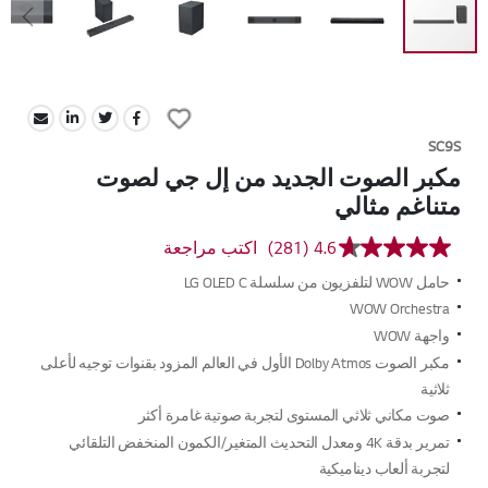
Skip
to
Add
the
to
beginning
SC9S
Wish
of
مكبر الصوت الجديد من إل جي لصوت
List
the
متناغم مثالي
images
gallery
4.6
(281)
اكتب مراجعة
متوسط
قيمة
حامل WOW لتلفزيون من سلسلة LG OLED C
التقييم
هو
WOW Orchestra
4.6
واجهة WOW
من
5
مكبر الصوت Dolby Atmos الأول في العالم المزود بقنوات توجيه لأعلى
نجوم.
ثلاثية
Read
281
صوت مكاني ثلاثي المستوى لتجربة صوتية غامرة أكثر
Reviews.
تمرير بدقة 4K ومعدل التحديث المتغير/الكمون المنخفض التلقائي
رابط
نفس
لتجربة ألعاب ديناميكية
الصفحة.