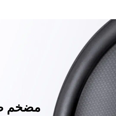
مضخم ص