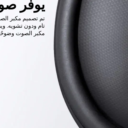
يوفر صوت
تام ودون تشويه. وي
مكبر الصوت وضوحًا 