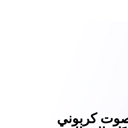
وت كربوني