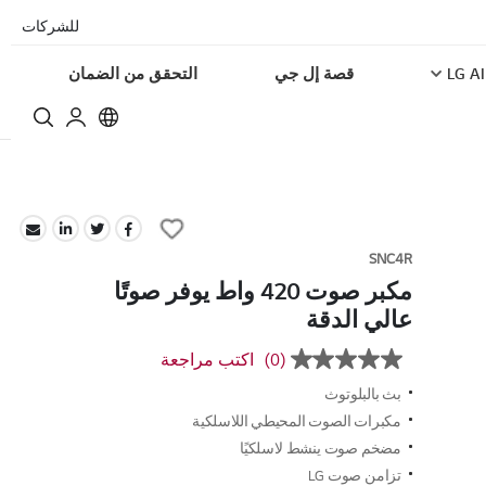
للشركات
LG AI
قصة إل جي
التحقق من الضمان
Add
to
SNC4R
Wish
مكبر صوت 420 واط يوفر صوتًا
List
عالي الدقة
(0)
اكتب مراجعة
بلا
قيمة
بث بالبلوتوث
تصنيف
رابط
مكبرات الصوت المحيطي اللاسلكية
نفس
مضخم صوت ينشط لاسلكيًا
الصفحة.
تزامن صوت LG