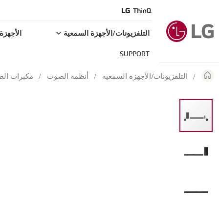
التلفزيونات/الأجهزة السمعية
الأجهزة 
SUPPORT
التلفزيونات/الأجهزة السمعية
أنظمة الصوت
مكبرات ال
Skip
to
the
end
of
the
images
gallery