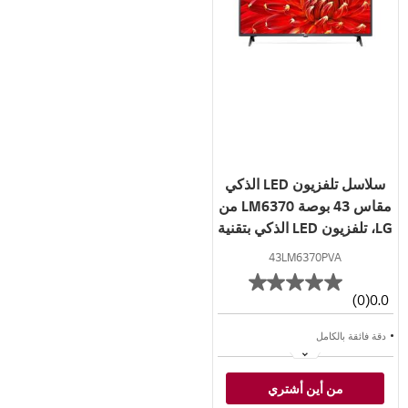
سلاسل تلفزيون LED الذكي
مقاس 43 بوصة LM6370 من
LG، تلفزيون LED الذكي بتقنية
Full HD HDR، تلفزيون
43LM6370PVA
w/ThinQ AI
(0)
0.0
دقة فائقة بالكامل
معالج رباعي النواة
من أين أشتري