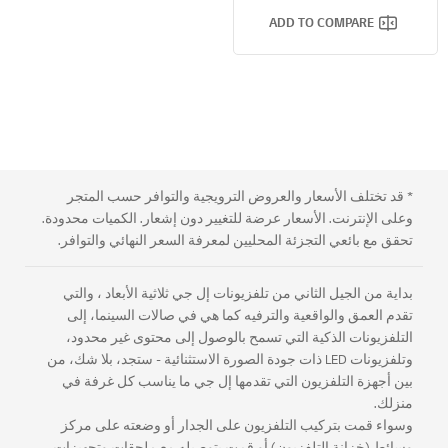
تليفزيون ThinQ بتقنية AI من LG
ADD TO COMPARE
* قد تختلف الأسعار والعروض الترويجية والتوافر حسب المتجر
وعلى الإنترنت. الأسعار عرضة للتغيير دون إشعار. الكميات محدودة.
تحقق مع بائعي التجزئة المحليين لمعرفة السعر النهائي والتوافر.
بداية من الجيل الثاني من تلفزيونات إل جي ثلاثية اﻷبعاد ، والتي
تقدم العمق والواقعية والترفيه كما هي في صالات السينما، إلى
التلفزيونات الذكية التي تسمح بالوصول إلى محتوى غير محدود،
وتلفزيونات LED ذات جودة الصورة الاستثنائية - ستجد، بلا شك، من
بين أجهزة التلفزيون التي تقدمها إل جي ما يناسب كل غرفة في
منزلك.
وسواء قمت بتركيب التلفزيون على الجدار أو وضعته على مركز
وسائط (خزانة التلفزيون) أو قمت بتوصيله مع ملحقات وتجهيزات