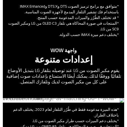
*متوافق مع برامج ترميز الصوت DTS وDTS:X وIMAX Enhanced
باستخدام فك تشفير التلفاز المدمج لأجهزة الصوت المناسبة.
* قد تختلف الطُرُز والميزات المدعومة حسب المنتج.
*المنتجات في صورة المحاكاة هي تلفاز OLED C3 من LG ومكبر الصوت
SC9 من LG.
*يختلف دعم ميزة IMAX حسب الدولة.
واجهة WOW
إعدادات متنوعة
يقوم مكبر الصوت من LG عند توصيله بتلفاز LG بتبديل الأوضاع
تلقائيًا ووفقًا لذلك. يمكنك أيضًا الاستمتاع بإعدادات صوت إضافية
على كل من مكبر الصوت لديك وتلفازك المتصل.
*هذه الميزة مدعومة فقط في طُرُز التلفاز لعام 2023. يختلف الدعم
باختلاف الطراز.
*يختلف دعم الميزات حسب طراز مكبر الصوت من LG.
*المنتجات في صورة المحاكاة هي تلفاز QNED 85 من LG ومكبر