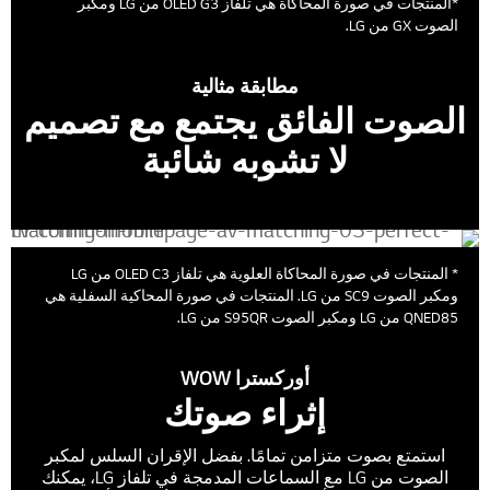
*المنتجات في صورة المحاكاة هي تلفاز OLED G3 من LG ومكبر
الصوت GX من LG.
مطابقة مثالية
الصوت الفائق يجتمع مع تصميم
لا تشوبه شائبة
* المنتجات في صورة المحاكاة العلوية هي تلفاز OLED C3 من LG
ومكبر الصوت SC9 من LG. المنتجات في صورة المحاكية السفلية هي
QNED85 من LG ومكبر الصوت S95QR من LG.
أوركسترا WOW
إثراء صوتك
استمتع بصوت متزامن تمامًا. بفضل الإقران السلس لمكبر
الصوت من LG مع السماعات المدمجة في تلفاز LG، يمكنك