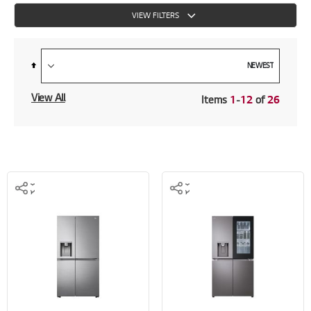
VIEW FILTERS
Set
Descending
Direction
View All
Items
1
-
12
of
26