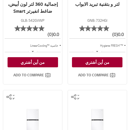
لتر و بتقنية تبريد الابواب
إجمالية 360 لتر لون أبيض،
ضاغط انفيرتر Smart
Inverter™
GLB-542GVWP
GNB-732HGI
(0)
0.0
(0)
0.0
™⁺Hygiene FRESH
خاصية ™LinearCooling
ضاغط انفيرتر ذكي
خاصية ™+Door Cooling
من أين أشتري
من أين أشتري
تبريد خطي™
تدفق متعدد للهواء
ADD TO COMPARE
ADD TO COMPARE