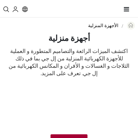
Toggle
Nav
الأجهزة المنزلية
Re
أجهزة منزلية
اكتشف الميزات الرائعة والتصاميم المتطورة و العملية
للأجهزة الكهربائية المنزلية من إل جي بما في ذلك
الثلاجات و الغسالات و الأفران و المكانس الكهربائية من
إل جي. تعرف على المزيد.
انقر مرتين لرؤية ما في الثلاجة
لماذا تزعج نفسك بفتح باب الثلاجة في كل مرة لرؤية ما بداخلها؟ الآن يمكنك
أن ترى ما بداخل الثلاجة بمجرد النقر مرتين على ثلاجة ™InstaView Door-in-
Door دون فتح الباب للمساعدة في الحفاظ على المواد الغذائية طازجة لفترة
أطول.