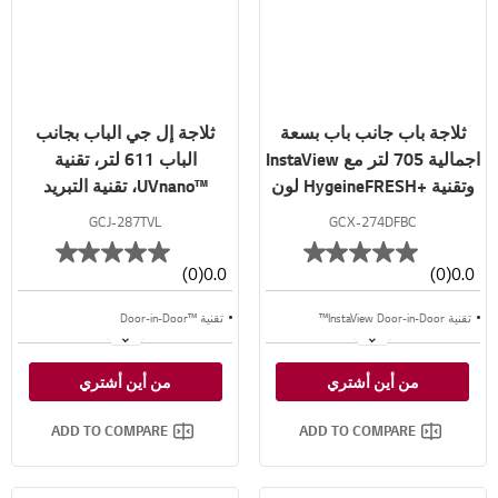
ثلاجة باب جانب باب بسعة
ثلاجة إل جي الباب بجانب
اجمالية 705 لتر مع InstaView
الباب 611 لتر، تقنية
وتقنية +HygeineFRESH لون
™UVnano، تقنية التبريد
أسود
الطولي™، تقنية ™ThinQ لون
GCJ-287TVL
GCX-274DFBC
سلفر
(0)
0.0
(0)
0.0
تقنية InstaView Door-in-Door™
تقنية ™Door-in-Door
Hygiene FRESH+™
تقنية ™LinearCooling
من أين أشتري
من أين أشتري
ضاغط خطي
تقنية ™⁺DoorCooling
ADD TO COMPARE
ADD TO COMPARE