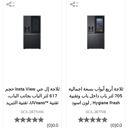
ثلاجة أربع أبواب بسعة اجمالية
ثلاجة إل جي Insta View حجم
705 لتر باب داخل باب وتقنية
617 لتر الباب بجانب الباب،
Hygiene Fresh , لون اسود
تقنية ™UVnano، تقنية التبريد
قاتم
الطولي™، تقنية ™ThinQ لون
GCX-287TVAN
GCX-287TVB
أسود
(0)
0.0
(0)
0.0