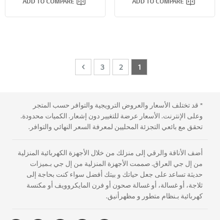
ADD TO COMPARE
ADD TO COMPARE
Page
Page
Next
You're currently reading page
Page
Page
3
2
1
* قد تختلف الأسعار والعروض الترويجية والتوافر حسب المتجر
وعلى الإنترنت. الأسعار عرضة للتغيير دون إشعار. الكميات محدودة.
تحقق مع بائعي التجزئة المحليين لمعرفة السعر النهائي والتوافر.
أضف الأناقة والرقي إلى منزلك من خلال الأجهزة الكهربائية المنزلية
من إل جي العراق. صممت الأجهزة المنزلية من إل جي بـميزات
حديثة تساعد على جعل حياتك و بيتك أفضل سواء كنت بحاجة إلى
ثلاجة، أو غسالة، أو غسالة صحون أو فرن المايكروويف أو مكنسة
كهربائية بـنظام متطور و مظهرأنيق.