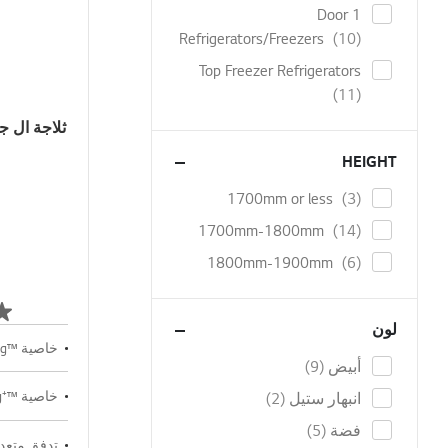
1 Door
items
Refrigerators/Freezers
10
Top Freezer Refrigerators
items
11
HEIGHT
items
1700mm or less
3
items
1700mm-1800mm
14
items
1800mm-1900mm
6
لون
خاصية ™LinearCooling
items
أبيض
9
خاصية ™⁺Door Cooling
items
انبهار ستيل
2
items
فضة
5
تدفق متعدد