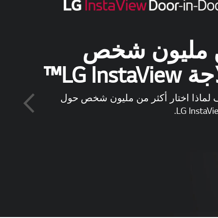
مرتين لرؤية ما في
ة
فسك بفتح باب الثلاجة في كل مرة لرؤية ما
ن يمكنك أن ترى ما بداخل الثلاجة بمجرد النقر
مرتين على ثلاجة ™InstaView Door-in-Door دون فتح الباب
 الحفاظ على المواد الغذائية طازجة لفترة
د