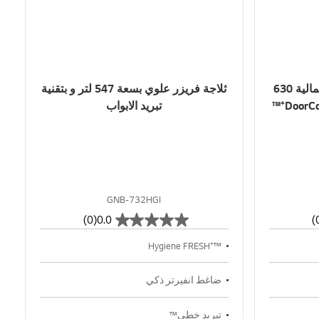
ثلاجة الفريزر العلوي بسعة اجمالية 630
ثلاجة فريزر علوي بسعة 547 لتر و بتقنية
لتر DoorCooling⁺™, Hygiene FRESH⁺™
تبريد الابواب
GNB-732HGI
(0)
0.0
™⁺Hygiene FRESH
ضاغط انفيرتر ذكي
تبريد خطي™