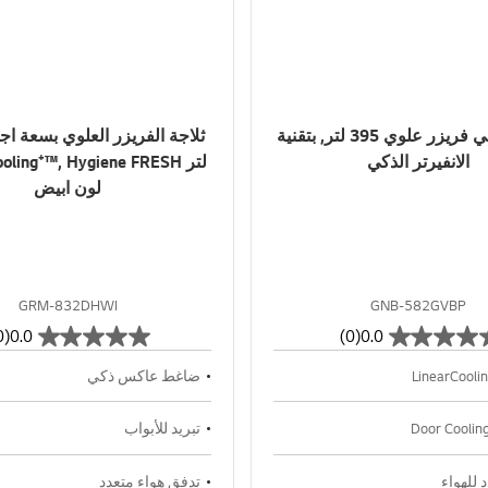
ثلاجة ال جي فريزر علوي 395 لتر, بتقنية
الانفيرتر الذكي
لون ابيض
GRM-832DHWI
GNB-582GVBP
(0)
0.0
(0)
0.0
ضاغط عاكس ذكي
تبريد للأبواب
 للهواء
تدفق هواء متعدد