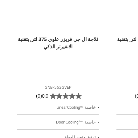
ثلاجة ال جي فريزر علوي 375 لتر, بتقنية
ثلاجة ال جي فريزر علوي 375 لتر, بتقنية
الانفيرتر الذكي
GNB-562GVEP
(0)
0.0
خاصية ™LinearCooling
خاصية ™⁺Door Cooling
تدفق متعدد للهواء