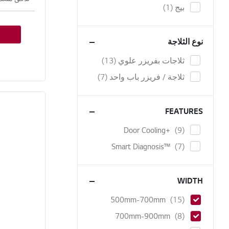
item
بيج
1
نوع الثلاجة
items
ثلاجات بفريزر علوي
13
items
ثلاجة / فريزر باب واحد
7
FEATURES
items
Door Cooling+
9
items
Smart Diagnosis™
7
WIDTH
items
500mm-700mm
15
items
700mm-900mm
8