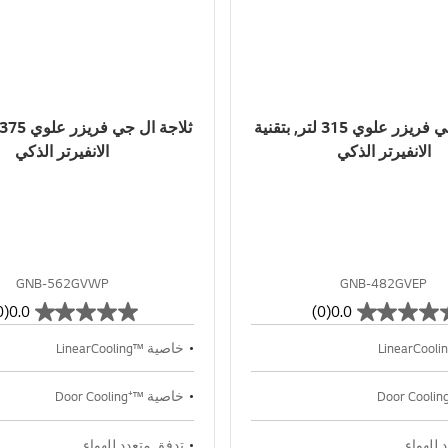
ثلاجة ال جي فريزر علوي 315 لتر, بتقنية
الانفيرتر الذكي
الانفيرتر الذكي
GNB-562GVWP
GNB-482GVEP
(0)
0.0
(0)
0.0
خاصية ™LinearCooling
خاصية ™⁺Door Cooling
 للهواء
تدفق متعدد للهواء