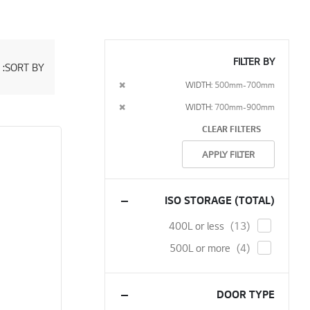
FILTER BY
SORT BY
Set
Descending
Remove
WIDTH
500mm-700mm
Direction
This
Remove
WIDTH
700mm-900mm
Item
This
CLEAR FILTERS
Item
APPLY FILTER
ISO STORAGE (TOTAL)
items
400L or less
13
items
500L or more
4
DOOR TYPE