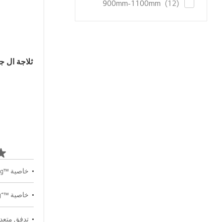
items
900mm-1100mm
12
خاصية ™LinearCooling
خاصية ™⁺Door Cooling
تدفق متعدد