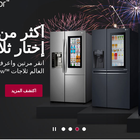
انقر 
الثلاج
لماذا تزعج ن
بداخلها؟ الآ
للمساعدة في
أطول.
اكتشف المزي