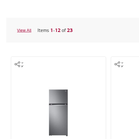
Items
1
-
12
of
23
View All