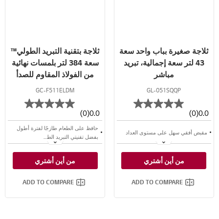
ثلاجة صغيرة بباب واحد سعة
ثلاجة بتقنية التبريد الطولي™
43 لتر سعة إجمالية، تبريد
سعة 384 لتر بلمسات نهائية
مباشر
من الفولاذ المقاوم للصدأ
GC-F511ELDM
GL-051SQQP
(0)
0.0
(0)
0.0
حافظ على الطعام طازجًا لفترة أطول
مقبض أفقي سهل على مستوى العداد
بفضل تقنيتي التبريد الط...
ميزة النضارة الإضافية - مجعد توازن
مفتاح القفل ، الحفاظ على التخزين بأمان
من أين أشتري
من أين أشتري
الرطوبة™
ثلاجة التحكم مع Micom
سعة كبيرة تبلغ 384 لتر
ADD TO COMPARE
ADD TO COMPARE