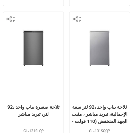
ثلاجة بباب واحد ،92 لتر سعة
ثلاجة صغيرة بباب واحد ،92
الإجمالية، تبريد مباشر ، مثبت
لتر، تبريد مباشر
الجهد المنخفض (110 فولت -
290 فولت) ، حجرة التجميد ،
GL-131SLQP
GL-131SQQP