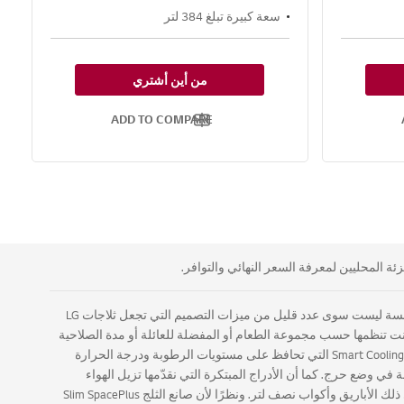
سعة كبيرة تبلغ 384 لتر
من أين أشتري
ADD TO COMPARE
ة المحليين لمعرفة السعر النهائي والتوافر.
اكتشف القليل من الأشياء التي تجعل ثلاجات إل جي تبرز فوق البقية. التصميم: الأبواب المحددة والمفصلات المخفية وإضاءة LED والأدراج الانزلاقية السلسة ليست سوى عدد قليل من ميزات التصميم التي تجعل ثلاجات LG
 كنت تنظمها حسب مجموعة الطعام أو المفضلة للعائلة أو مدة الصلاحية
، ستجد مساحة كبيرة للأشياء التي تستخدمها كل يوم. الكفاءة: حافظ على الأطعمة والمشروبات طازجة لفترة أطول - ووفِّر المال - باستخدام تقنية Smart Cooling Plus التي تحافظ على مستويات الرطوبة ودرجة الحرارة
 وضع حرج. كما أن الأدراج المبتكرة التي نقدّمها تزيل الهواء
وتُغلق الحجيرة للمساعدة في الحفاظ على الطعام طازجًا. موزع الماء والثلج: تم تصميم موزعات الماء والثلج في ثلاجات إل جي للحاويات الأكبر ، بما في ذلك الأباريق وأكواب نصف لتر. ونظرًا لأن صانع الثلج Slim SpacePlus