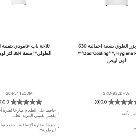
ثلاجة الفريزر العلوي بسعة اجمالية 630
ثلاجة باب عامودي بتقنية ال
لتر DoorCooling⁺™, Hygiene FRESH⁺™
الطولي™ سعة 384 لتر لون أبيض
لون ابيض
GC-F511EQDM
GRM-832DHWI
(0)
0.0
(0)
0.0
حافظ على الطعام طازجًا لفترة أ
س ذكي
بفضل تقنيتي التبريد الط...
ميزة النضارة الإضافية - مجعد توا
اب
الرطوبة™