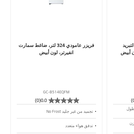
تبريد
فريزر عامودي 324 لتر، ضاغط سمارت
انفيرتر، لون أبيض
GC-B514EQFM
(0)
0.0
طول
تجميد من غير جليد No Frost
زن
تدفق هواء متعدد