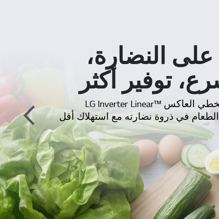
على النضارة،
رع، توفير أكثر
يحافظ الضاغط الخطي العاكس ™LG Inverter Linear
Com على الطعام في ذروة نضارته مع استهلاك أقل