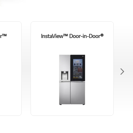
®InstaView™ Door-in-Door
™Door-in-Door ثلاجات