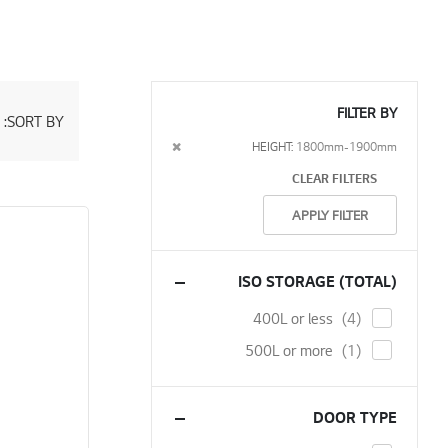
FILTER BY
SORT BY
Set
Descending
Remove
HEIGHT
1800mm-1900mm
Direction
This
CLEAR FILTERS
Item
APPLY FILTER
ISO STORAGE (TOTAL)
items
400L or less
4
item
500L or more
1
DOOR TYPE