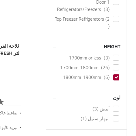
1 Door
items
Refrigerators/Freezers
3
Top Freezer Refrigerators
2
items
HEIGHT
items
1700mm or less
3
items
1700mm-1800mm
26
items
1800mm-1900mm
6
لون
items
أبيض
3
ضاغط عاك
item
انبهار ستيل
1
تبريد للأبو