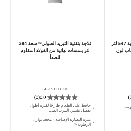
ثلاجة فريزر علوي بسعة اجمالية 547 لتر
ثلاجة بتقنية التبريد الطولي™ سعة 384
باب لون
لتر بلمسات نهائية من الفولاذ المقاوم
للصدأ
GC-F511ELDM
(0)
0.0
حافظ على الطعام طازجًا لفترة أطول
بفضل تقنيتي التبريد الط...
ميزة النضارة الإضافية - مجعد توازن
الرطوبة™