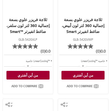
ثلاجة فريزر علوي بسعة
ثلاجة فريزر علوي بسعة
إجمالية 360 لتر لون أبيض،
إجمالية 360 لتر لون سلفر،
ضاغط انفيرتر Smart
ضاغط انفيرتر ™Smart
Inverter
Inverter™
GLB-542GVLP
GLB-542GVWP
(0)
0.0
(0)
0.0
خاصية ™LinearCooling
™LinearCooling خاصية
خاصية ™+Door Cooling
™⁺Door Cooling خاصية
من أين أشتري
من أين أشتري
تدفق متعدد للهواء
تدفق متعدد للهواء
ADD TO COMPARE
ADD TO COMPARE