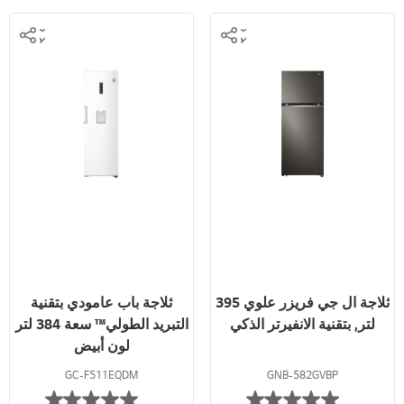
ثلاجة ال جي فريزر علوي 395
ثلاجة باب عامودي بتقنية
لتر, بتقنية الانفيرتر الذكي
التبريد الطولي™ سعة 384 لتر
لون أبيض
GC-F511EQDM
GNB-582GVBP