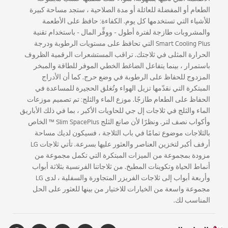
الطعام أو المفضلة للعائلة أو مدة الصلاحية ، ستجد مساحة كبيرة
للأشياء التي تستخدمها كل يوم. الكفاءة: حافظ على الأطعمة
والمشروبات طازجة لفترة أطول - ووفِّر المال - باستخدام تقنية
Smart Cooling Plus التي تحافظ على مستويات الرطوبة ودرجة
الحرارة المثلى في ثلاجتك. تراقب المستشعرات الرقمية الظروف
باستمرار ، بينما يتفاعل الضاغط الخطي الموفر للطاقة والمبخر
المزدوج للحفاظ على الرطوبة في وضع حرج. كما أن الأدراج
المبتكرة التي نقدّمها تزيل الهواء وتُغلق الحجيرة للمساعدة في
الحفاظ على الطعام طازجًا. موزع الماء والثلج: تم تصميم موزعات
الماء والثلج في ثلاجات إل جي للحاويات الأكبر ، بما في ذلك الأباريق
وأكواب نصف لتر. ونظرًا لأن صانع الثلج Slim SpacePlus ™ الخاص
بالثلاجات موضوع تمامًا في باب الثلاجة ، فسيكون لديك مساحة
أرفف أكبر لتخزين العناصر والعثور عليها بسرعة. تأتي ثلاجات LG
مزودة بمجموعة من الميزات المبتكرة التي تكمل مجموعة من
أنماط الحياة وتكوينات المطبخ. من ثلاجاتنا الفرنسية بثلاثة أبواب
وأربعة أبواب إلى ثلاجات الفريزر المتجاورة والسفلية ، لدى LG
مجموعة واسعة من الخيارات للاختيار من بينها للعثور على الحل
المناسب لك.