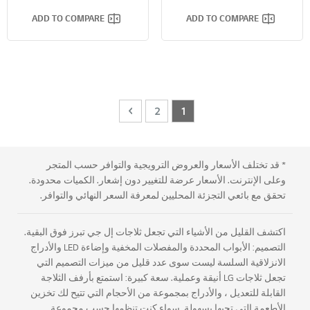
تدفق متعدد للهواء
تجميد سريع
ADD TO COMPARE
ADD TO COMPARE
Page
Page
Next
You're currently reading page
Page
2
1
* قد تختلف الأسعار والعروض الترويجية والتوافر حسب المتجر
وعلى الإنترنت. الأسعار عرضة للتغيير دون إشعار. الكميات محدودة.
تحقق مع بائعي التجزئة المحليين لمعرفة السعر النهائي والتوافر.
اكتشف القليل من الأشياء التي تجعل ثلاجات إل جي تبرز فوق البقية.
التصميم: الأبواب المحددة والمفصلات المخفية وإضاءة LED والأدراج
الانزلاقية السلسة ليست سوى عدد قليل من ميزات التصميم التي
تجعل ثلاجات LG أنيقة وعملية. سعة كبيرة: استمتع بأرفف الثلاجة
القابلة للتعديل ، والأدراج بمجموعة من الأحجام التي تتيح لك تخزين
الأطعمة التي تحبها بسهولة. سواء كنت تنظمها حسب مجموعة