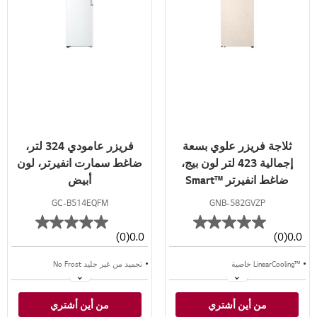
ثلاجة فريزر علوي بسعة
فريزر عامودي 324 لتر،
إجمالية 423 لتر لون بيج،
ضاغط سمارت انفيرتر، لون
ضاغط انفيرتر ™Smart
أبيض
Inverter
GC-B514EQFM
GNB-582GVZP
(0)
0.0
(0)
0.0
™LinearCooling خاصية
تجميد من غير جليد No Frost
™⁺Door Cooling خاصية
تدفق هواء متعدد
من أين أشتري
من أين أشتري