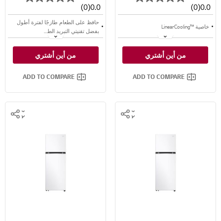
(0)
0.0
(0)
0.0
حافظ على الطعام طازجًا لفترة أطول
خاصية ™LinearCooling
بفضل تقنيتي التبريد الط...
ميزة النضارة الإضافية - مجعد توازن
خاصية ™⁺Door Cooling
من أين أشتري
من أين أشتري
الرطوبة™
تدفق متعدد للهواء
سعة كبيرة تبلغ 384 لتر
ADD TO COMPARE
ADD TO COMPARE