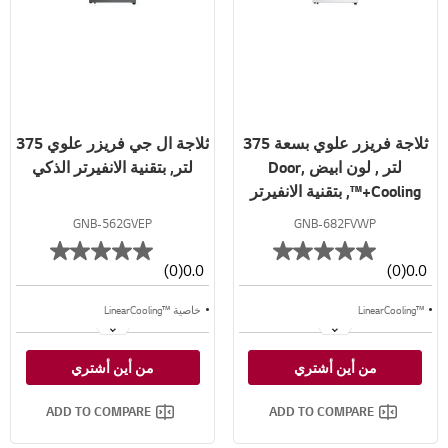
ثلاجة فريزر علوي بسعة 375
ثلاجة ال جي فريزر علوي 375
لتر , لون ابيض ,Door
لتر, بتقنية الانفيرتر الذكي
Cooling+™, بتقنية الانفيرتر
الذكي
GNB-562GVEP
GNB-682FVWP
(0)
0.0
(0)
0.0
™LinearCooling
خاصية ™LinearCooling
™+Door Cooling
خاصية ™⁺Door Cooling
من أين أشتري
من أين أشتري
Multi Air Flow
تدفق متعدد للهواء
ADD TO COMPARE
ADD TO COMPARE