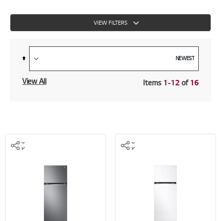
VIEW FILTERS
Set
Descending
Direction
View All
Items
1
-
12
of
16