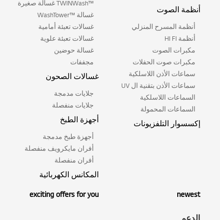
™TWINWash غسالة صغيرة
أنظمة الصوت
غسالة ™WashTower
أنظمة المسرح المنزلي
غسالات تعبئة أمامية
أنظمة HI FI
غسالات تعبئة علوية
مكبرات الصوت
غسالة حوضين
مكبرات صوت الحفلات
مجففات
سماعات الأذن اللاسلكية
غسالات الصحون
سماعات الأذن بتقنية ال UV
جلايات مدمجة
السماعات اللاسلكية
جلايات منفصلة
السماعات المحمولة
أجهزة الطبخ
إكسسوار التلفزيونات
أجهزة طبخ مدمجة
أفران مايكرويف منفصلة
أفران منفصلة
المكانس الكهربائية
exciting offers for you
newest
الدعم