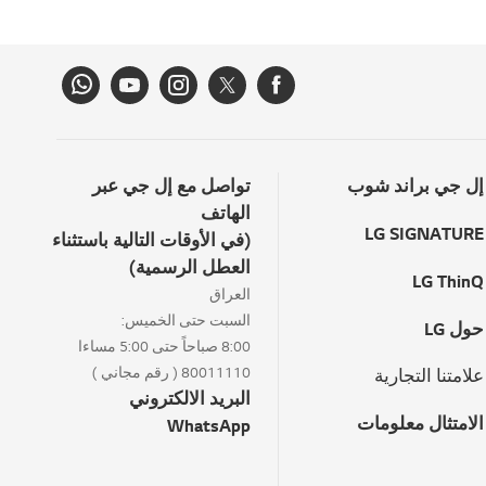
إل جي براند شوب
تواصل مع إل جي عبر
الهاتف
LG SIGNATURE
(في الأوقات التالية باستثناء
العطل الرسمية)
LG ThinQ
العراق
السبت حتى الخميس:
حول LG
8:00 صباحاً حتى 5:00 مساءا
80011110 ( رقم مجاني )
علامتنا التجارية
البريد الالكتروني
الامتثال معلومات
WhatsApp