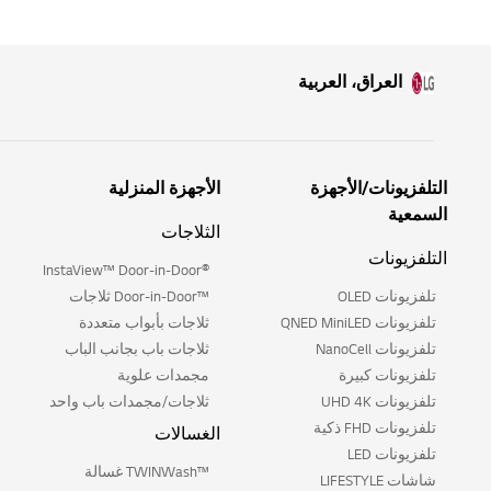
العراق، العربية
التلفزيونات/الأجهزة
الأجهزة المنزلية
السمعية
الثلاجات
التلفزيونات
®InstaView™ Door-in-Door
تلفزيونات OLED
™Door-in-Door ثلاجات
تلفزيونات QNED MiniLED
ثلاجات بأبواب متعددة
تلفزيونات NanoCell
ثلاجات باب بجانب الباب
تلفزيونات كبيرة
مجمدات علوية
تلفزيونات UHD 4K
ثلاجات/مجمدات باب واحد
تلفزيونات FHD ذكية
الغسالات
تلفزيونات LED
™TWINWash غسالة
شاشات LIFESTYLE