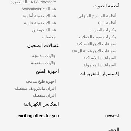
™TWINWash غسالة صغيرة
أنظمة الصوت
غسالة ™WashTower
أنظمة المسرح المنزلي
غسالات تعبئة أمامية
أنظمة HI FI
غسالات تعبئة علوية
مكبرات الصوت
غسالة حوضين
مكبرات صوت الحفلات
مجففات
سماعات الأذن اللاسلكية
غسالات الصحون
سماعات الأذن بتقنية ال UV
جلايات مدمجة
السماعات اللاسلكية
جلايات منفصلة
السماعات المحمولة
أجهزة الطبخ
إكسسوار التلفزيونات
أجهزة طبخ مدمجة
أفران مايكرويف منفصلة
أفران منفصلة
المكانس الكهربائية
exciting offers for you
newest
الدعم