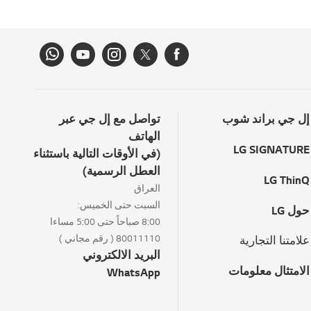
إل جي براند شوب
تواصل مع إل جي عبر
الهاتف
LG SIGNATURE
(في الأوقات التالية باستثناء
العطل الرسمية)
LG ThinQ
العراق
السبت حتى الخميس:
حول LG
8:00 صباحاً حتى 5:00 مساءا
80011110 ( رقم مجاني )
علامتنا التجارية
البريد الالكتروني
الامتثال معلومات
WhatsApp