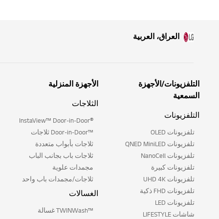
العراق، العربية
التلفزيونات/الأجهزة
الأجهزة المنزلية
السمعية
الثلاجات
التلفزيونات
®InstaView™ Door-in-Door
تلفزيونات OLED
™Door-in-Door ثلاجات
تلفزيونات QNED MiniLED
ثلاجات بأبواب متعددة
تلفزيونات NanoCell
ثلاجات باب بجانب الباب
تلفزيونات كبيرة
مجمدات علوية
تلفزيونات UHD 4K
ثلاجات/مجمدات باب واحد
تلفزيونات FHD ذكية
الغسالات
تلفزيونات LED
™TWINWash غسالة
شاشات LIFESTYLE