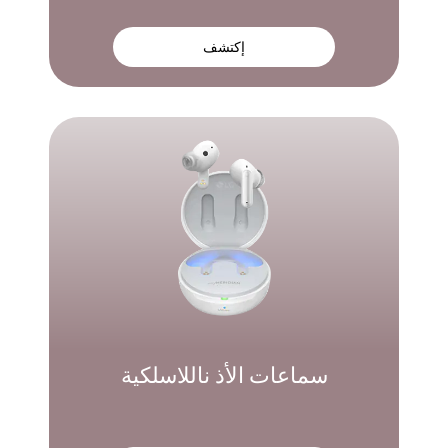
إكتشف
سماعات الأذ ناللاسلكية