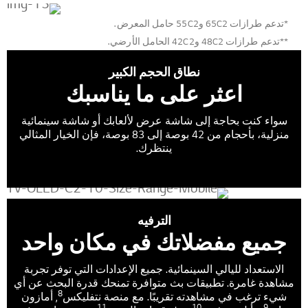
*تدعم طرازات 65C2 و55C2 حامل المعرض.
**تدعم طرازات 48C2 و42C2 الحامل الأرضي.
نطاق الحجم الكبير
اعثر على ما يناسبك
سواء كنت بحاجة إلى شاشة عرض لألعابك أو شاشة سينمائية
منزلية، بأحجام من 42 بوصة إلى 83 بوصة، فإن الخيار المثالي
ينتظرك.
الترفيه
جميع مفضلاتك في مكان واحد
الاستعداد لليالي السينمائية. جميع الإعدادات التي توفر تجربة
مشاهدة غامرة. تطبيقات بث متوافرة تمنحك قدرة البحث عن أي
8
شيء ترغب في مشاهدته تقريبًا. مع منصة نتفليكس
, أمازون
11
10
9