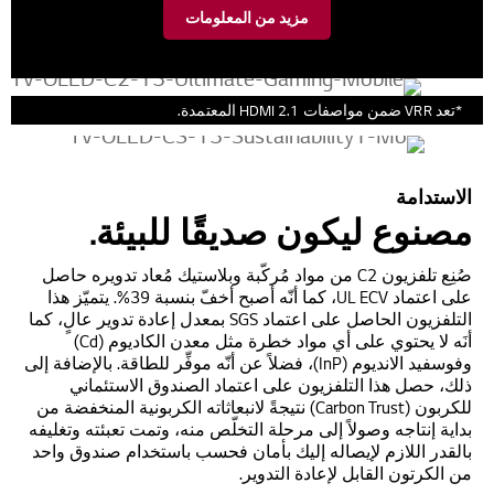
مزيد من المعلومات
*تعد VRR ضمن مواصفات HDMI 2.1 المعتمدة.
الاستدامة
مصنوع ليكون صديقًا للبيئة.
صُنِع تلفزيون C2 من مواد مُركّبة وبلاستيك مُعاد تدويره حاصل
على اعتماد UL ECV، كما أنّه أصبح أخفّ بنسبة 39%. يتميّز هذا
التلفزيون الحاصل على اعتماد SGS بمعدل إعادة تدوير عالٍ، كما
أنَه لا يحتوي على أي مواد خطرة مثل معدن الكاديوم (Cd)
وفوسفيد الانديوم (InP)، فضلاً عن أنّه موفِّر للطاقة. بالإضافة إلى
ذلك، حصل هذا التلفزيون على اعتماد الصندوق الاستئماني
للكربون (Carbon Trust) نتيجةً لانبعاثاته الكربونية المنخفضة من
بداية إنتاجه وصولاً إلى مرحلة التخلّص منه، وتمت تعبئته وتغليفه
بالقدر اللازم لإيصاله إليك بأمان فحسب باستخدام صندوق واحد
من الكرتون القابل لإعادة التدوير.