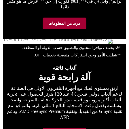
برايم
, وأبل تي في+
, plus قنوات إل جي
, عرض ما هو مثير
دائماً.
مزيد من المعلومات
*قد يختلف توافر المحتوى والتطبيق حسب الدولة أو المنطقة.
**يتطلب الأمر وجود اشتراكات منفصلة بخدمات OTT.
ألعاب فائقة
آلة رابحة قوية
ارتق بمستوى لعبك مع أجهزة التلفزيون الأولى في الصناعة
لدعم ألعاب دولبي فيجن 4K عند 120 هرتز للحصول على تجربة
ألعاب أكثر مرونة وواقعية. تبدوا الحركة فائقة السرعة واضحة
وسلسة بفضل وقت الاستجابة البالغ 1 مللي ثانية، والتوافق مع
تقنية G-Sync من انفيديا، وتقنية AMD FreeSync Premium، ودعم
VRR.