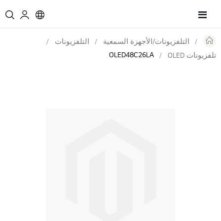
Toggle
Nav
التلفزيونات/الأجهزة السمعية
التلفزيونات
OLED48C26LA
تلفزيونات OLED
Skip
to
the
end
of
the
images
gallery