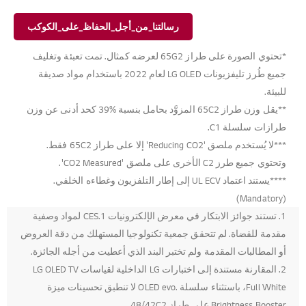
رسالتنا_من_أجل_الحفاظ_على_الكوكب
*تحتوي الصورة على طراز 65G2 لعرضه كمثال. تمت تعبئة وتغليف
جميع طُرز تليفزيونات LG OLED لعام 2022 باستخدام مواد صديقة
للبيئة.
**يقل وزن طراز 65C2 المزوَّد بحامل بنسبة %39 كحد أدنى عن وزن
طرازات سلسلة C1.
***لا يُستخدم ملصق 'Reducing CO2' إلا على طراز 65C2 فقط.
وتحتوي جميع طرز C2 الأخرى على ملصق 'CO2 Measured'.
****يستند اعتماد UL ECV إلى إطار التلفزيون وغطاءه الخلفي.
(Mandatory)
1. تستند جوائز الابتكار في معرض الإلكترونيات 1.CES لمواد وصفية
مقدمة للقضاة. لم تتحقق جمعية تكنولوجيا المستهلك من دقة العروض
أو المطالبات المقدمة ولم تختبر البند الذي أعطيت من أجله الجائزة.
2. المقارنة مستندة إلى اختبارات LG الداخلية لقياسات LG OLED TV
Full White، باستثناء سلسلة .OLED evo لا تنطبق تحسينات ميزة
Brightness Booster على طراز 48/42C2.