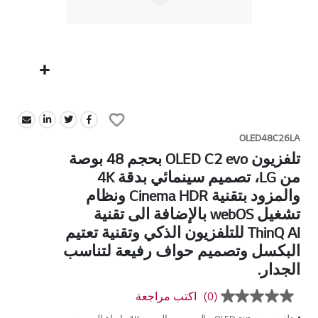
Skip
to
Add
the
to
beginning
OLED48C26LA
Wish
of
تلفزيون OLED C2 evo بحجم 48 بوصة
List
the
من LG، تصميم سينمائي بدقة 4K
images
والمزود بتقنية Cinema HDR ونظام
gallery
تشغيل webOS بالإضافة الى تقنية
ThinQ AI للتلفزيون الذكي وتقنية تعتيم
البكسل وتصميم حواف رفيعة لتناسب
الجدار.
(0)
اكتب مراجعة
بلا
قيمة