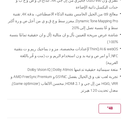
تلفزي و ن OLED evo جاليري من إل جي 4K، ابداع ال و ض و ح ب و
تصنيف
رابط
حدات البكسل ذاتية الإضاءة
نفس
معالج α9 من الجيل الخامس بتقنية الذكاء الاصطناعي، بدقة 4K, تقنية
الصفحة.
Dynamic Tone Mapping Pro, معزز سط و ع ق و ي من أجل ص و رة أكثر
سط و عًا بنسبة تصل إلى %20
شاشة عرض مريحة للعينين بأل و ان مثالية (أل و ان حقيقية تمامًا بنسبة
%100)
ThinQ AI & webOS لإعدادات مخصصة، مز و د بماجيك ريم و ت بتقنية
NFC, أ و امر ص و تية بد و ن استخدام الريم و ت (مت و فّر باللغة
العربية)
متعة سينمائية حقيقية تدعمها Dolby Vision IQ | Dolby Atmos
تجربة لعب تف و ق الخيال بفضل GSYNC و AMD FreeSync Premium و
HGiG, VRR من إل جي و 2.1 HDMI, محسن الالعاب (Game optimizer),
معدل تحديث 120 هيرتز
"48