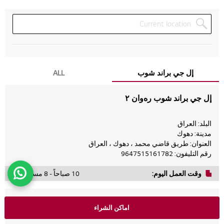
إل جي براند شوب
ALL
إل جي براند شوب رەوان ٢
البلد: العراق
مدينة: دهوك
العنوان: طريق قاضي محمد ، دهوك ، العراق
رقم التليفون: 9647515161782
وقت العمل اليوم:
10 صباحاً - 8 مساءً
Monday
10 صباحاً - 8 مساءً
إل جي براند شوب زيراك 4
Tuesday
10 صباحاً - 8 مساءً
اماكن الشراء
Wednesday
10 صباحاً - 8 مساءً